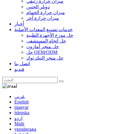
ميزان حرارة زئبقي
دوبلر الجنين
ميزان حرارة الحمام
ميزان حرارة آخر
أخبار
خدمات تصنيع المعدات الأصلية
حل موزع الأجهزة الطبية
حل اتجاه المستشفى
حل متجر أمازون
حل OEM/ODM
حل متجر التيك توك
اتصل بنا
فيديو
لغة
عربي
English
magyar
íslenska
اردو
Malti
українська