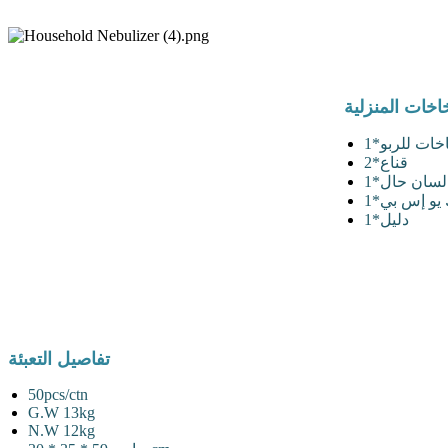
اخات المنزلية
خات للربو*1
قناع*2
لسان حال*1
يو إس بي*1
دليل*1
تفاصيل التعبئة
50pcs/ctn
G.W 13kg
N.W 12kg